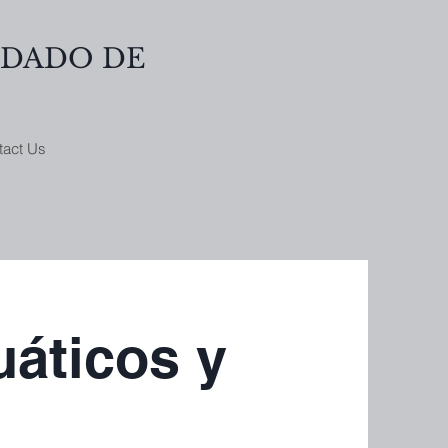
NDADO DE
tact Us
uáticos y