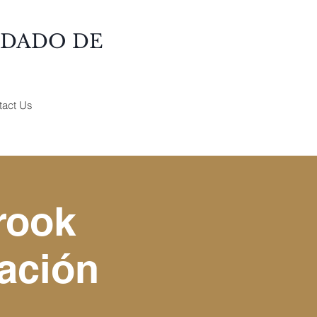
NDADO DE
tact Us
rook
ación