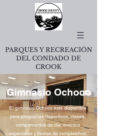
PARQUES Y RECREACIÓN
DEL CONDADO DE
CROOK
Gimnasio Ochoco
El gimnasio Ochoco está disponible
para programas deportivos, clases,
campamentos de día, eventos
especiales y fiestas de cumpleaños.